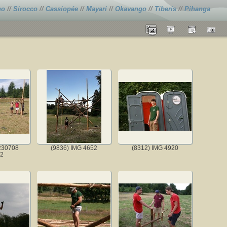
no
//
Sirocco
//
Cassiopée
//
Mayari
//
Okavango
//
Tiberis
//
Pihanga
230708
(9836) IMG 4652
(8312) IMG 4920
2