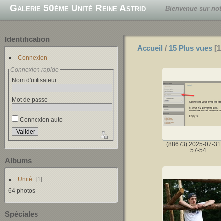
Galerie 50ème Unité Reine Astrid
Bienvenue sur notr
Identification
Accueil
/
15 Plus vues
1
Connexion
Connexion rapide
Nom d'utilisateur
Mot de passe
Connexion auto
(88673) 2025-07-31
57-54
Albums
Unité
1
64 photos
Spéciales