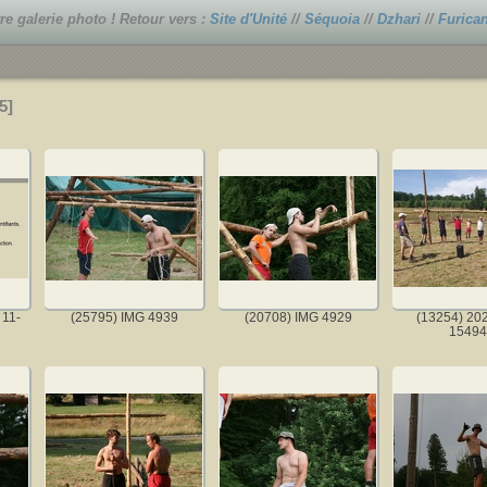
e galerie photo ! Retour vers :
Site d'Unité
//
Séquoia
//
Dzhari
//
Furica
5
 11-
(25795) IMG 4939
(20708) IMG 4929
(13254) 20
15494